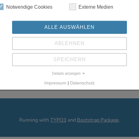
Notwendige Cookies
Externe Medien
ALLE AUSWÄHLEN
ABLEHNEN
SPEICHERN
Details anzeigen
Impressum
|
Datenschutz
Running with
TYPO3
and
Bootstrap Package
.