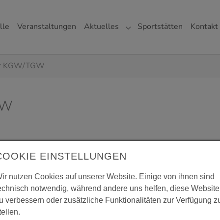
lle
Veranstaltungen
Aktuelles
Sportstätten
Kontakt
gen"
r "Verein"
Submenu for "Aktuelles"
ter KGW/TGW
GW
COOKIE EINSTELLUNGEN
ir nutzen Cookies auf unserer Website. Einige von ihnen sind
echnisch notwendig, während andere uns helfen, diese Website
u verbessern oder zusätzliche Funktionalitäten zur Verfügung z
tellen.