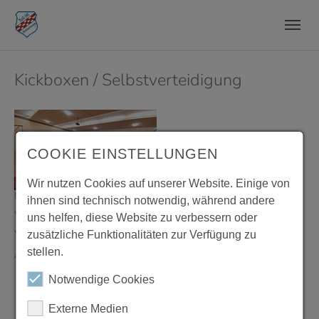
Zum Hauptinhalt springen
Skip to page footer
Kickboxen / Selbstverteidigung
Show larger version
COOKIE EINSTELLUNGEN
Wir nutzen Cookies auf unserer Website. Einige von
Übungszeiten:
Montags und Donnerstags
ihnen sind technisch notwendig, während andere
Wo:
Turnhalle "Im Hütten"
uns helfen, diese Website zu verbessern oder
Wann:
18:00 - 20:00 Uhr
zusätzliche Funktionalitäten zur Verfügung zu
stellen.
Altersgruppe:
ab 10 Jahre
Notwendige Cookies
Externe Medien