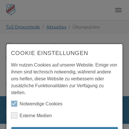
Zum Hauptinhalt springen
Skip to page footer
Sie sind hier:
TuS Droeschede
Aktuelles
Übungspläne
Übungsplan Im Hütten
COOKIE EINSTELLUNGEN
Uebungsplan_Huetten_20260331.pdf
Wir nutzen Cookies auf unserer Website. Einige von
Übungsplan Auf der Emst
ihnen sind technisch notwendig, während andere
uns helfen, diese Website zu verbessern oder
Uebungsplan_Emst_20251020.pdf
zusätzliche Funktionalitäten zur Verfügung zu
stellen.
Notwendige Cookies
Running with
TYPO3
and
Bootstrap Package
.
Externe Medien