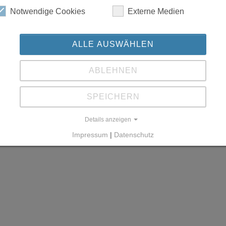
Notwendige Cookies
Externe Medien
ALLE AUSWÄHLEN
Running with
TYPO3
and
Bootstrap Package
.
ABLEHNEN
SPEICHERN
Details anzeigen
Impressum
|
Datenschutz