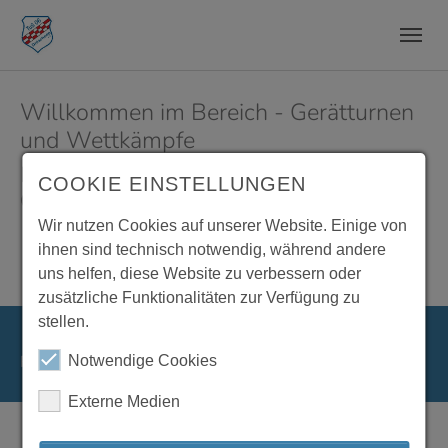
Zum Hauptinhalt springen
Skip to page footer
Willkommen im Bereich - Gerätturnen
und Wettkämpfe
Hier findet Ihr Informationen zu unseren
COOKIE EINSTELLUNGEN
Gruppen:
Wir nutzen Cookies auf unserer Website. Einige von
Allgemeines Gerätturnen
ihnen sind technisch notwendig, während andere
Gerätturnen für Fortgeschrittene
uns helfen, diese Website zu verbessern oder
zusätzliche Funktionalitäten zur Verfügung zu
stellen.
Running with
TYPO3
and
Bootstrap Package
.
Notwendige Cookies
Externe Medien