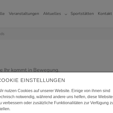
lle
Veranstaltungen
Aktuelles
Sportstätten
Kontakt
gen"
r "Verein"
Submenu for "Aktuelles"
ids
he Ihr kommt in Bewegung.
COOKIE EINSTELLUNGEN
ir nutzen Cookies auf unserer Website. Einige von ihnen sind
echnisch notwendig, während andere uns helfen, diese Website
u verbessern oder zusätzliche Funktionalitäten zur Verfügung z
tellen.