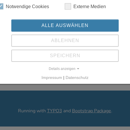
Notwendige Cookies
Externe Medien
ALLE AUSWÄHLEN
ABLEHNEN
Übungszeiten:
FREITAGS / Turnha
Übungsleiter: Chacey Mester / S
SPEICHERN
Details anzeigen
 Mester
Impressum
|
Datenschutz
Running with
TYPO3
and
Bootstrap Package
.