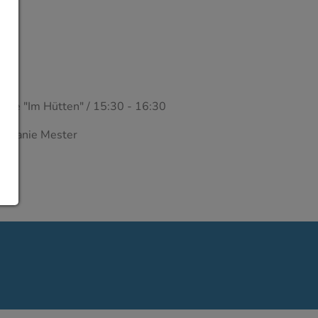
lle "Im Hütten" / 15:30 - 16:30
tephanie Mester