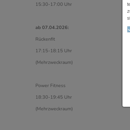
15:30-17:00 Uhr
t
z
s
ab 07.04.2026:
Rückenfit
17:15-18:15 Uhr
(Mehrzweckraum)
Power Fitness
18:30-19:45 Uhr
(Mehrzweckraum)