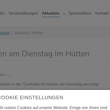
lle
Veranstaltungen
Aktuelles
Sportstätten
Kontakt
gen"
r "Verein"
Submenu for "Aktuelles"
Verein
Aktuelle Artikel
en am Dienstag Im Hütten
........
eiten in der Turnhalle Im Hütten am Dienstag wie folgt:
COOKIE EINSTELLUNGEN
ir nutzen Cookies auf unserer Website. Einige von ihnen sind